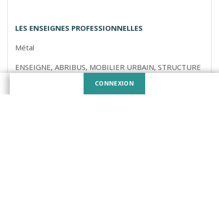
LES ENSEIGNES PROFESSIONNELLES
Métal
ENSEIGNE, ABRIBUS, MOBILIER URBAIN, STRUCTURE
DIVERSES (ALUMINIUM OU ACIER)
CONNEXION
DEVENIR MEMBRE
Les Machineries Pronovost inc.
Métal
Souffleuses à neige, épandeurs de sable et sel,
remorques à bascule, auto-chargeuses de balles,
mélangeurs à ciment, macerators.