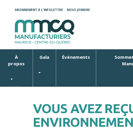
ABONNEMENT À L'INFOLETTRE
NOUS JOINDRE
À
Gala
Événements
Sommet
propos
Manu
VOUS AVEZ REÇ
ENVIRONNEMEN