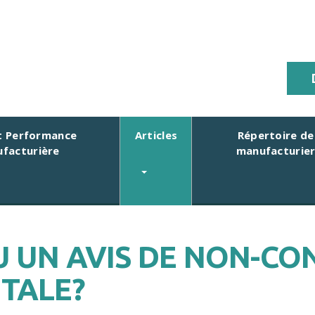
 Performance
Articles
Répertoire de
facturière
manufacturie
U UN AVIS DE NON-CO
TALE?