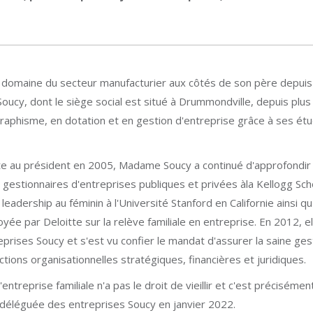
 domaine du secteur manufacturier aux côtés de son père depuis 
Soucy, dont le siège social est situé à Drummondville, depuis plus
raphisme, en dotation et en gestion d'entreprise grâce à ses étud
 au président en 2005, Madame Soucy a continué d'approfondir 
 gestionnaires d'entreprises publiques et privées àla Kellogg S
 leadership au féminin à l'Université Stanford en Californie ainsi 
oyée par Deloitte sur la relève familiale en entreprise. En 2012
eprises Soucy et s'est vu confier le mandat d'assurer la saine ge
ctions organisationnelles stratégiques, financières et juridiques.
entreprise familiale n'a pas le droit de vieillir et c'est précisém
 déléguée des entreprises Soucy en janvier 2022.