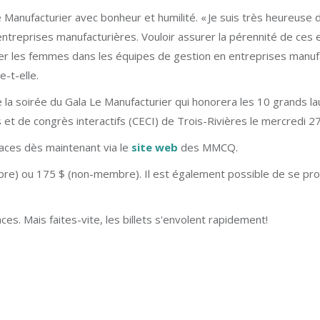
 Manufacturier avec bonheur et humilité. « Je suis très heureuse 
entreprises manufacturières. Vouloir assurer la pérennité de ces e
r les femmes dans les équipes de gestion en entreprises manufactur
e-t-elle.
 la soirée du Gala Le Manufacturier qui honorera les 10 grands l
et de congrès interactifs (CECI) de Trois-Rivières le mercredi 27
laces dès maintenant via le
site web
des MMCQ.
bre) ou 175 $ (non-membre). Il est également possible de se proc
es. Mais faites-vite, les billets s'envolent rapidement!