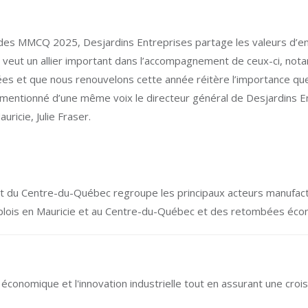
 des MMCQ 2025, Desjardins Entreprises partage les valeurs d’ent
se veut un allier important dans l’accompagnement de ceux-ci, no
es et que nous renouvelons cette année réitère l’importance qu
 mentionné d’une même voix le directeur général de Desjardins En
uricie, Julie Fraser.
 et du Centre-du-Québec regroupe les principaux acteurs manufact
plois en Mauricie et au Centre-du-Québec et des retombées éco
conomique et l'innovation industrielle tout en assurant une croi