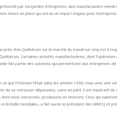
ielle présenté par Desjardins Entreprises, des manufacturiers vien
iatives mises en place qui ont eu un impact majeur pour l’entreprise
que près d’un Québécois sur le marché du travail sur cinq est à ri
 000 Québécois. Certaines activités manufacturières, dont l’opératio
ficielle fait partie des solutions qui permettront aux entreprises 
omie ce que l’Internet l’était dans les années 1990, mais avec une v
ent de se retrouver dépassées, voire en péril. Il est impératif 
n dont nous concevons, produisons et innovons. Ceux qui saisiro
é à l’échelle mondiale», a fait savoir le président des MMCQ et pr