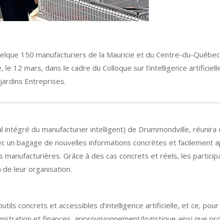
elque 150 manufacturiers de la Mauricie et du Centre-du-Québec 
le, le 12 mars, dans le cadre du Colloque sur l’intelligence artifici
ardins Entreprises.
nal intégré du manufacturier intelligent) de Drummondville, réunir
c un bagage de nouvelles informations concrètes et facilement ap
 manufacturières. Grâce à des cas concrets et réels, les particip
in de leur organisation.
tils concrets et accessibles d’intelligence artificielle, et ce, po
stration et finances, approvisionnement/logistique ainsi que pro