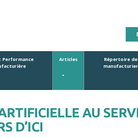
 Performance
Articles
Répertoire de
facturière
manufacturie
ARTIFICIELLE AU SERV
 D’ICI