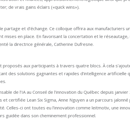
er; de vrais gains éclairs («quick wins»).
de partage et d’échange. Ce colloque offrira aux manufacturiers u
ont mises en place. En favorisant la concertation et le réseautage,
té la directrice générale, Catherine Dufresne.
t proposés aux participants à travers quatre blocs. À cela s’ajou
 des solutions gagnantes et rapides d’intelligence artificielle q
ises.
nsable de l’IA au Conseil de l’innovation du Québec depuis janvie
s et certifiée Lean Six Sigma, Anne Nguyen a un parcours jalon
é. Celles-ci ont toutes eu l’innovation comme leitmotiv, une innov
ujours guidée dans son cheminement professionnel.