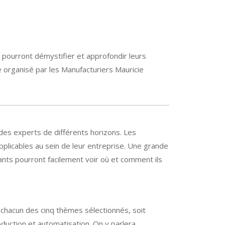
pourront démystifier et approfondir leurs
elle organisé par les Manufacturiers Mauricie
a des experts de différents horizons. Les
plicables au sein de leur entreprise. Une grande
ants pourront facilement voir où et comment ils
ur chacun des cinq thèmes sélectionnés, soit
duction et automatisation. On y parlera