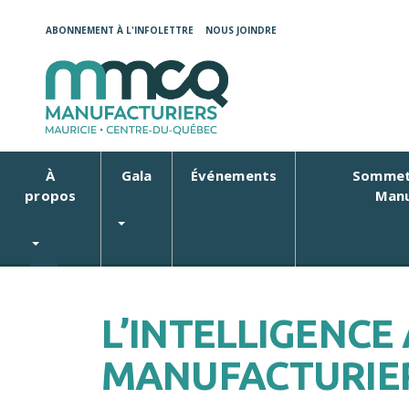
ABONNEMENT À L'INFOLETTRE
NOUS JOINDRE
À
Gala
Événements
Sommet
propos
Manu
L’INTELLIGENCE 
MANUFACTURIERS